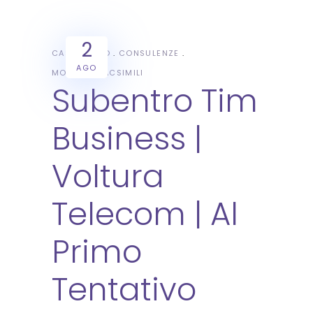
2
CASI STUDIO
CONSULENZE
AGO
MODULI E FACSIMILI
Subentro Tim
Business |
Voltura
Telecom | Al
Primo
Tentativo