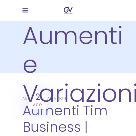
Aumenti
e
Variazion
2
AUMENTI E VARIAZIONI
Aumenti Tim
AGO
Business |